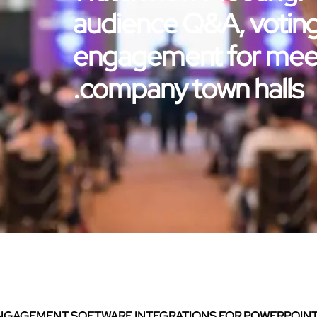
audience Q&A, voting
engagement for meet
company town halls.
NGAGEMENT SOFTWARE INTEGRATIONS FOR POWERPOINT