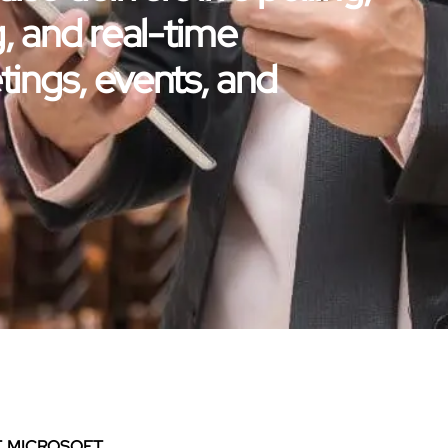
, and real-time
ings, events, and
, MICROSOFT