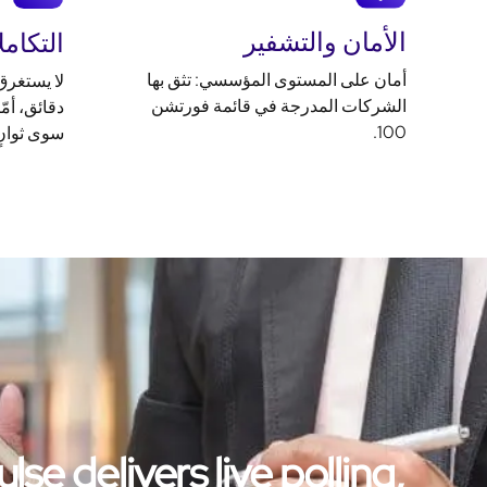
الأمان والتشفير
التكامل
أمان على المستوى المؤسسي: تثق بها
لا يستغرق
الشركات المدرجة في قائمة فورتشن
دقائق، أمّ
100.
سوى ثوانٍ
e delivers live polling,