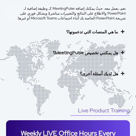
نعم، يعمل معه. حيثُ يمكنك إضافة MeetingPulse كـ
وظيفة إضافية لـ
PowerPoint
والاطلاع على النتائج والتغييرات مباشرةً وبشكل فوري على
شريحة PowerPoint الخاصة بك أثناء اجتماعات Microsoft Teams أو غيرها.
ما هي المنصات التي تدعمونها؟
هل يمكنني تخصيص MeetingPulse؟
هل لديك أسئلة أخرى؟
Live Product Traini
Weekly LIVE Office Hours Every