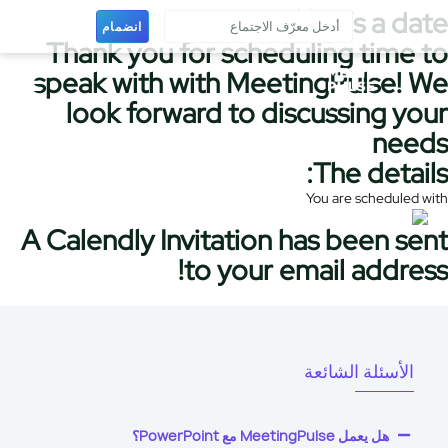
It’s a d
انضمام
Thank you for scheduling time
speak with with MeetingPulse!
look forward to discussing y
ne
The detai
You are scheduled
A Calendly Invitation has been s
to your email addre
الأسئلة الشائعة
هل يعمل MeetingPulse مع PowerPoint؟