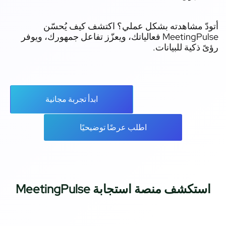
دّ مشاهدته بشكل عملي؟ اكتشف كيف يُحسّن
MeetingPulse فعالياتك، ويعزّز تفاعل جمهورك، ويوفر
ً ذكية للبيانات.
ابدأ تجربة مجانية
اطلب عرضًا توضيحيًا
ستكشف منصة استجابة MeetingPulse