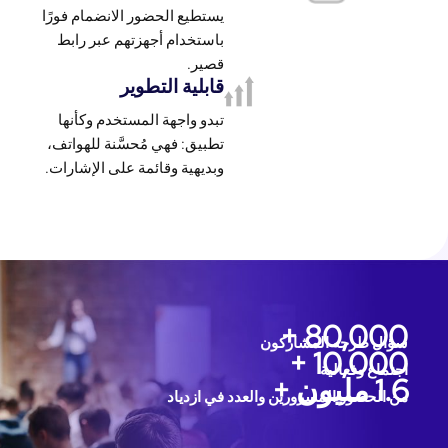
يستطيع الحضور الانضمام فورًا
باستخدام أجهزتهم عبر رابط
قصير.
قابلية التطوير
تبدو واجهة المستخدم وكأنها
تطبيق: فهي مُحسَّنة للهواتف،
وبديهية وقائمة على الإشارات.
80,000 +
سؤال طرحه المشاركون
10,000 +
اجتماع وفعالية
1.6 مليون +
من الحضور المسرورين والعدد في ازدياد