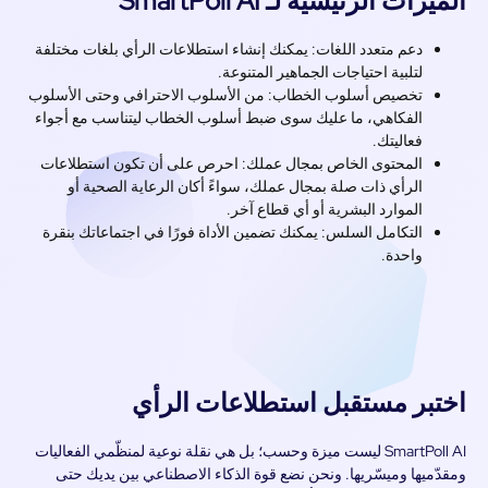
يزات الرئيسية لـ SmartPoll AI
دعم متعدد اللغات: يمكنك إنشاء استطلاعات الرأي بلغات مختلفة
لتلبية احتياجات الجماهير المتنوعة.
تخصيص أسلوب الخطاب: من الأسلوب الاحترافي وحتى الأسلوب
الفكاهي، ما عليك سوى ضبط أسلوب الخطاب ليتناسب مع أجواء
فعاليتك.
المحتوى الخاص بمجال عملك: احرص على أن تكون استطلاعات
الرأي ذات صلة بمجال عملك، سواءً أكان الرعاية الصحية أو
الموارد البشرية أو أي قطاع آخر.
التكامل السلس: يمكنك تضمين الأداة فورًا في اجتماعاتك بنقرة
واحدة.
تبر مستقبل استطلاعات الرأي
SmartPoll AI ليست ميزة وحسب؛ بل هي نقلة نوعية لمنظّمي الفعاليات
دّميها وميسّريها. ونحن نضع قوة الذكاء الاصطناعي بين يديك حتى