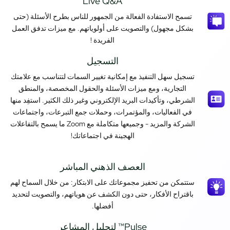
Live Q&A​
تسمح الاستفادة الفعالة من الجمهور للناس بطرح الأسئلة (حتى
بشكل مجهول) والتصويت على أولوياتهم. مع ميزات تدفق العمل
الفريدة !
التسجيل
تسجيل سهل التنفيذ مع إمكانية تغيير السمات لتتناسب مع علامتك
التجارية، ومع ميزات الأسئلة والحقول المخصصة، والمنطق
الشرطي، وتأكيدات البريد الإلكتروني وغير ذلك الكثير. استفِد منها
في الفعاليات، والمؤتمرات، وحملات جمع التبرعات، واجتماعات
الشركة والمزيد - وجميعها متكاملة مع Zoom ما يسمح بالتفاعلات
الهجينة في اجتماعاتك!
العصف الذهني المباشر
ستتمكن من تحفيز مجموعاتك على الابتكار: من خلال السماح لهم
باقتراح الأفكار، حتى دون الكشف عن هوياتهم، والتصويت لتحديد
أفضلها.
Pulse™ لتحليل المشاعر