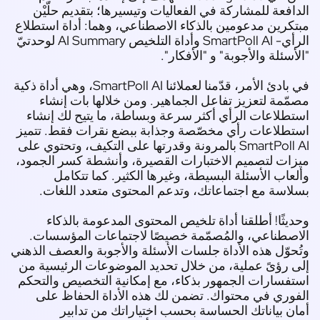
افعة للمشاركة في الفعاليات وتيسيرها؛ بتقديم حلّيْن
كرين مدعومين بالذكاء الاصطناعي، وهما: أداة استطلاع
الرأي- SmartPoll AI وأداة التلخيص AI Summary لوحدتيّ
أسئلة والأجوبة
" و "
الأفكار
".
في بادئ الأمر، قدّمنا لعملائنا SmartPoll AI، وهي أداة ذكية
ّمة لتعزيز تفاعل الجماهير. ومن خلالها بات إنشاء
طلاعات الرأي أكثر سرعة وبساطة، ما يتيح لك إنشاء
طلاعات رأي مخصّصة وجذابة ببضع نقرات فقط. تتميز
SmartPoll AI بالمرونة وقدرتها على التكيف، وتحتوي على
ات لتصميم الاختبارات القصيرة، وأنشطة كسر الجمود،
عاب الأسئلة البسيطة، وغيرها الكثير. كما تتكامل
اسة مع اجتماعاتك، وتدعم المحتوى متعدد اللغات.
يثًا! أطلقنا أداة تلخيص المحتوى المدعومة بالذكاء
صطناعي، والمُصمّمة خصيصًا لاجتماعات المؤسسات.
حوّل هذه الأداة جلسات الأسئلة والأجوبة والعصف الذهني
 رؤىً عملية، من خلال تحديد الموضوعات الرئيسية من
فسارات الجمهور بذكاء، مع إمكانية التخصيص والتحكم
وري في محتواك. تضمن لك هذه الأداة الحفاظ على
ن بياناتك الحساسة بحسب اختياراتك من تدابير