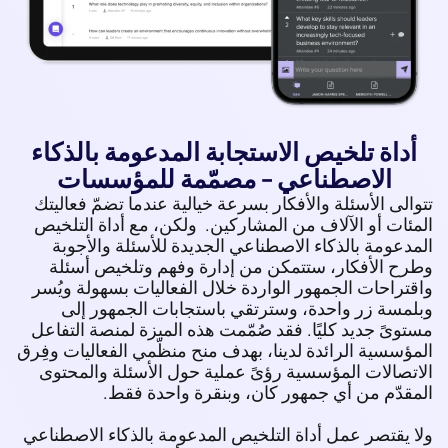
داة تلخيص الاستجابة المدعومة بالذكاء
الاصطناعي - مصمّمة للمؤسسات
الى الأسئلة والأفكار بسرعة خيالية عندما تضمّ فعاليتك
ئات أو الآلاف من المشاركين.
ولكن، مع أداة التلخيص
دعومة بالذكاء الاصطناعي الجديدة للأسئلة والأجوبة
ح الأفكار، ستتمكن من إدارة وفهم وتلخيص أسئلة
تراحات الجمهور الواردة خلال الفعاليات بسهولة ويُسر
مسة زر واحدة، وسترتقي باستجابات الجمهور إلى
وىً جديد كليًا. فقد صُمّمت هذه الميزة لمنصة التفاعل
ؤسسية الرائدة لدينا، بهدف منح منظّمي الفعاليات وفِرق
تصالات المؤسسية رؤىً عملية حول الأسئلة والمحتوى
قدّم من أي جمهور كان، وبنقرة واحدة فقط.
 يقتصر عمل أداة التلخيص المدعومة بالذكاء الاصطناعي