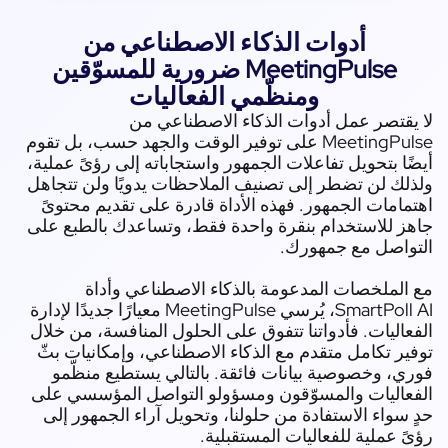
أدوات الذكاء الاصطناعي من
MeetingPulse ضرورية للمسوّقين
ومنظّمي الفعاليات
يقتصر عمل أدوات الذكاء الاصطناعي من
MeetingPulse على توفير الوقت والجهد حسب، بل تقوم
ًا بتحويل تفاعلات الجمهور واستجاباته إلى رؤىً عملية،
لك لن تضطر إلى تصنيف الملاحظات يدويًا ولن تتجاهل
مامات الجمهور. فهذه الأداة قادرة على تقديم محتوىً
ز للاستخدام بنقرة واحدة فقط، وتساعدك بالطبع على
تواصل مع جمهورك.
الملخصات المدعومة بالذكاء الاصطناعي وأداة
SmartPoll AI، يُرسي MeetingPulse معيارًا جديدًا لإدارة
عاليات. فأدواتنا تتفوق على الحلول المنافسة، من خلال
ير تكامل متقدم مع الذكاء الاصطناعي، وإمكانيات بثّ
ي، وخصوصية بيانات فائقة. بالتالي يستطيع منظّمو
عاليات والمسوّقون ومسؤولو التواصل المؤسسي على
 سواء الاستفادة من حلولنا، وتحويل آراء الجمهور إلى
ً عملية للفعاليات المستقبلية.