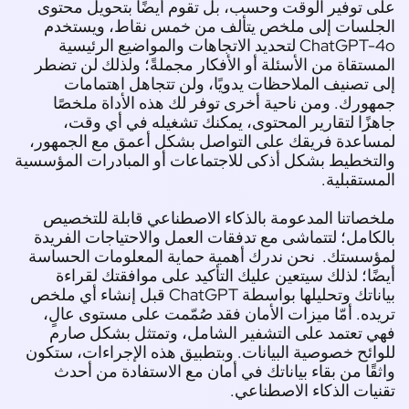
 توفير الوقت وحسب، بل تقوم أيضًا بتحويل محتوى
جلسات إلى ملخص يتألف من خمس نقاط، ويستخدم
ChatGPT-4o لتحديد الاتجاهات والمواضيع الرئيسية
ستقاة من الأسئلة أو الأفكار مجملةً؛ ولذلك لن تضطر
 تصنيف الملاحظات يدويًا، ولن تتجاهل اهتمامات
ورك. ومن ناحية أخرى توفر لك هذه الأداة ملخصًا
زًا لتقارير المحتوى، يمكنك تشغيله في أي وقت،
ساعدة فريقك على التواصل بشكل أعمق مع الجمهور،
تخطيط بشكل أذكى للاجتماعات أو المبادرات المؤسسية
ستقبلية.
صاتنا المدعومة بالذكاء الاصطناعي قابلة للتخصيص
كامل؛ لتتماشى مع
تدفقات العمل
والاحتياجات الفريدة
ؤسستك.
نحن ندرك أهمية حماية المعلومات الحساسة
ًا؛ لذلك سيتعين عليك التأكيد على موافقتك لقراءة
بياناتك وتحليلها بواسطة ChatGPT قبل إنشاء أي ملخص
ده. أمّا ميزات الأمان فقد صُمّمت على مستوى عالٍ،
 تعتمد على التشفير الشامل، وتمتثل بشكل صارم
ائح خصوصية البيانات. وبتطبيق هذه الإجراءات، ستكون
قًا من بقاء بياناتك في أمان مع الاستفادة من أحدث
يات الذكاء الاصطناعي.