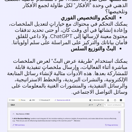
هني في وحدة "الأفكار" لكل طاولة لجمع الأفكار
خيصها؟
التحكم والتخصيص الفوري
نك التحكم في محتواك مع خياراتٍ لتعديل الملخصات،
ادة إنشائها في أي وقت كان، أو حتى تحديد تدفقات
محتوىً معينة لإرسالها إلى ChatGPT. ولا داعي للقلق
ان بياناتك والتركيز على المراسلة على سلم أولوياتنا.
البثّ والتوزيع السلس
كنك استخدام "طريقة عرض البثّ" لعرض الملخصات
شرة أثناء الفعاليات، وإرسال ملخصاتٍ تنفيذية قابلة
شاركة بعدها. هذه الأدوات مثالية لإنشاء رسائل المتابعة
لكترونية، والنشرات البريدية، والخطط الاستراتيجية،
رسائل التنفيذية، والمنشورات الغنية بالمعلومات على
ئل التواصل الاجتماعي.