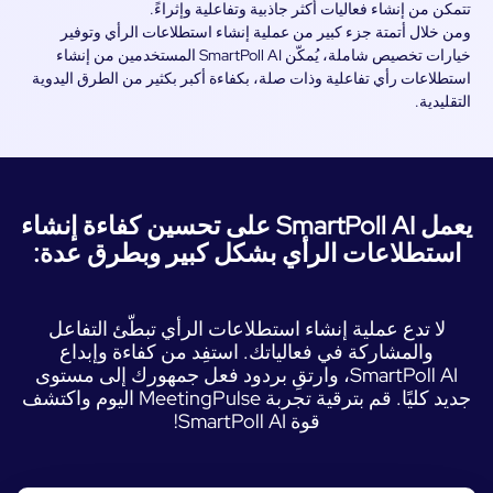
كن من إنشاء فعاليات أكثر جاذبية وتفاعلية وإثراءً.
ن خلال أتمتة جزء كبير من عملية إنشاء استطلاعات الرأي وتوفير
خيارات تخصيص شاملة، يُمكّن SmartPoll AI المستخدمين من إنشاء
تطلاعات رأي تفاعلية وذات صلة، بكفاءة أكبر بكثير من الطرق اليدوية
قليدية.
يعمل SmartPoll AI على تحسين كفاءة إنشاء
ستطلاعات الرأي بشكل كبير وبطرق عدة:
لا تدع عملية إنشاء استطلاعات الرأي تبطّئ التفاعل
والمشاركة في فعالياتك. استفِد من كفاءة وإبداع
SmartPoll AI، وارتقِ بردود فعل جمهورك إلى مستوى
جديد كليًا. قم بترقية تجربة MeetingPulse اليوم واكتشف
قوة SmartPoll AI!