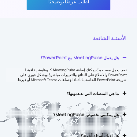
اطلب عرضًا توضيحيًا
الأسئلة الشائعة
هل يعمل MeetingPulse مع PowerPoint؟
نعم، يعمل معه. حيثُ يمكنك إضافة MeetingPulse كـ
وظيفة إضافية لـ
PowerPoint
والاطلاع على النتائج والتغييرات مباشرةً وبشكل فوري على
شريحة PowerPoint الخاصة بك أثناء اجتماعات Microsoft Teams أو غيرها.
ما هي المنصات التي تدعمونها؟
هل يمكنني تخصيص MeetingPulse؟
هل لديك أسئلة أخرى؟