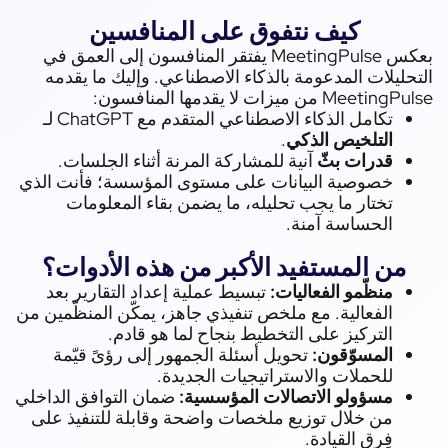
كيف نتفوق على المنافسين
بعكس MeetingPulse يفتقر المنافسون إلى العمق في
حليلات المدعومة بالذكاء الاصطناعي. وإليك ما يقدمه
Meeti من ميزات لا يقدمها المنافسون:
تكامل الذكاء الاصطناعي المتقدم مع ChatGPT لـ
التلخيص الذكي
.
قدرات بثّ
آنية للمشاركة المرنة أثناء الجلسات.
خصوصية البيانات على مستوى المؤسسة؛ فأنت الذي
تختار ما يجب تحليله، ما يضمن بقاء المعلومات
الحساسة آمنة.
من المستفيد الأكبر من هذه الأدوات؟
منظّمو الفعاليات:
تبسيط عملية إعداد التقارير بعد
الفعالية. مع ملخص تنفيذي جاهز، يمكّن المنظّمين من
التركيز على التخطيط بنجاح لما هو قادم.
المسوّقون:
تحويل أسئلة الجمهور إلى رؤىً قيّمة
للحملات والاستراتيجيات الجديدة.
مسؤولو الاتصالات المؤسسية:
ضمان التوافق الداخلي
من خلال توزيع ملخصات واضحة وقابلة للتنفيذ على
فِرق القيادة.