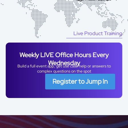
Live Product Traini
Weekly LIVE Office Hours Every
Wednesday
Build a full event app, get use case help or answers to
complex questions on the spot
Register to Jump In