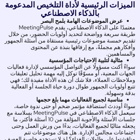
ميزات الرئيسية لأداة التلخيص المدعومة
بالذكاء الاصطناعي
عرض الموضوعات الهامة بلمح البصر
معتمدًا على الذكاء الاصطناعي، يقدم MeetingPulse
قة سريعة وواضحة لتحديد أولويات الحضور، من خلال
ديم خمسة موضوعات رئيسية مستقاة من أسئلة الجمهور
كارهم مجملةً، مع إرفاقها بنبذة عن المحتوى
لمساهمين.
مثالية لتلبية الاحتياجات المؤسسية
ءً أكنت مسؤولًا عن التواصل المؤسسي لإدارة فعاليات
هات المعنية، أو مسوّقًا توكل إليه مهمة تحليل تعليقات
احظات العملاء، فلا شك أن هذه الأداة مفيدة لك؛ فهي
ع أولويات الجمهور طوال دورة حياة الجلسة أو الفعالية
ة وسهولة.
مناسبة لجميع الفعاليات مهما بلغ حجمها
ءً أوددتَ استضافة مؤتمر ضخم أو حتى ندوة خاصة،
سيعمل الذكاء الاصطناعي في MeetingPulse بسلاسة مع
جلسات الأسئلة والأجوبة المؤلفة من 10 أسئلة فأكثر، ما
له مثاليًا لجميع الفعاليات، بدءًا من ورش العمل وحتى
ماعات مجالس الإدارة. هل هناك موضوعات تتم
قشتها على طاولات الغداء؟ لمَ لا تستخدم خاصية العصف